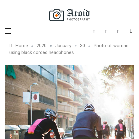
Skip
to
content
Aroid
Just another Template Sell Demos site
»
»
»
»
Home
2020
January
30
Photo of woman
using black corded headphones