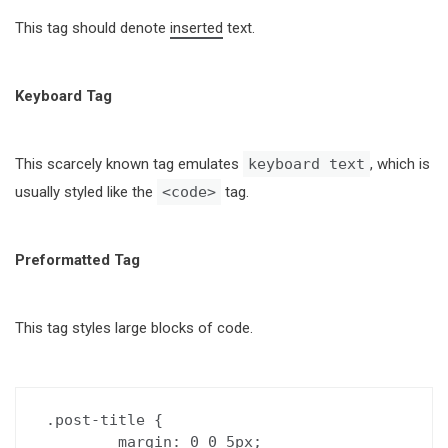
This tag should denote
inserted
text.
Keyboard Tag
This scarcely known tag emulates
keyboard text
, which is
usually styled like the
<code>
tag.
Preformatted Tag
This tag styles large blocks of code.
.post-title {

	margin: 0 0 5px;
