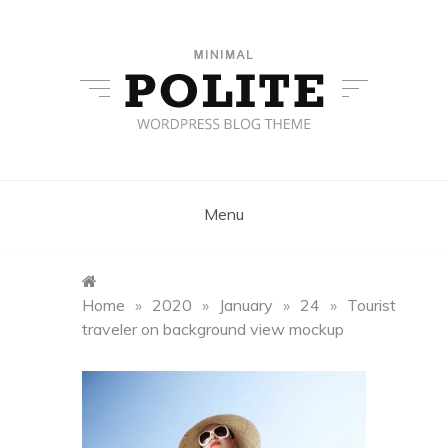
Skip
to
content
Middle Column
Minimal WordPress Themes
Menu
Home
»
2020
»
January
»
24
»
Tourist
traveler on background view mockup