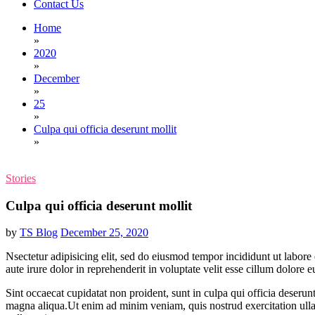
Contact Us
Home
»
2020
»
December
»
25
»
Culpa qui officia deserunt mollit
»
Stories
Culpa qui officia deserunt mollit
by
TS Blog
December 25, 2020
Nsectetur adipisicing elit, sed do eiusmod tempor incididunt ut labor
aute irure dolor in reprehenderit in voluptate velit esse cillum dolore eu
Sint occaecat cupidatat non proident, sunt in culpa qui officia deserun
magna aliqua.Ut enim ad minim veniam, quis nostrud exercitation ullamc