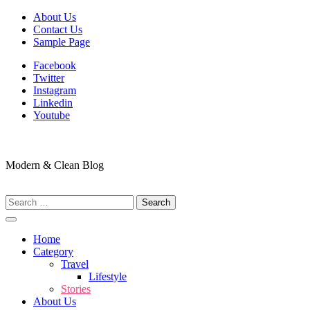
Skip
About Us
to
Contact Us
content
Sample Page
Facebook
Twitter
Instagram
Linkedin
Youtube
Modern & Clean Blog
Search
for:
Home
Category
Travel
Lifestyle
Stories
About Us