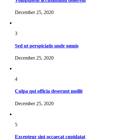
Voluptatem accusantium dolorem
December 25, 2020
3
Sed ut perspiciatis unde omnis
December 25, 2020
4
Culpa qui officia deserunt mollit
December 25, 2020
5
Excepteur sint occaecat cupidatat