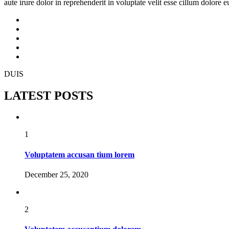
aute irure dolor in reprehenderit in voluptate velit esse cillum dolore eu
facebook
twitter
linkedin
instagram
youtube
DUIS
LATEST POSTS
1
Voluptatem accusan tium lorem
December 25, 2020
2