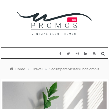
Skip
to
content
Promos Plus
Home
»
Travel
»
Sed ut perspiciatis unde omnis