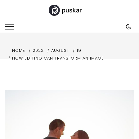
Skip
to
Puskar
content
Just another Template Sell Demos
site
HOME
2022
AUGUST
19
HOW EDITING CAN TRANSFORM AN IMAGE